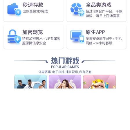
kaiyun开云电竞物联
通过科技创新每年为用户降低碳排放近百万吨
为各行各业提供更加健康、舒适、安全、智能的生活与工
作环境
服务用户
在管电量（GEV）
2000+
600亿+
楼宇服务面积
可调节负荷
㎡
GW
1.2亿+
3