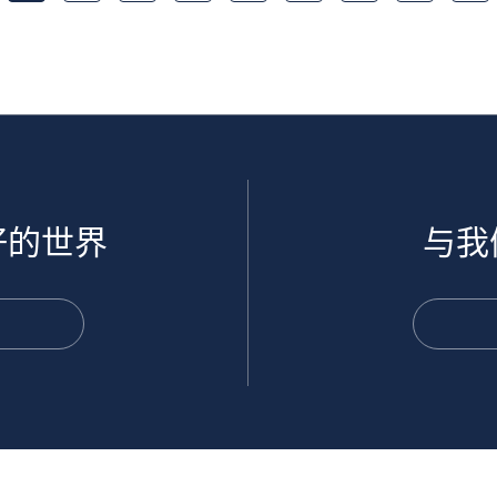
好的世界
与我