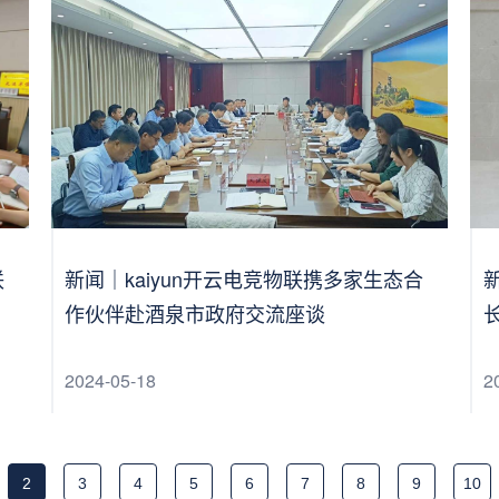
联
新闻｜kaiyun开云电竞物联携多家生态合
作伙伴赴酒泉市政府交流座谈
2024-05-18
2
2
3
4
5
6
7
8
9
10