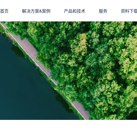
首页
解决方案&案例
产品和技术
服务
资料下