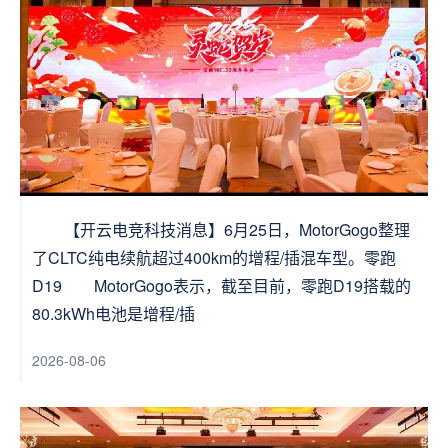
【开云电竞科技消息】6月25日，MotorGogo整理
了CLTC纯电续航超过400km的增程/插混车型。零跑
D19 MotorGogo表示，截至目前，零跑D19搭载的
80.3kWh电池是增程/插
2026-08-06