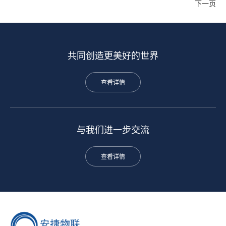
下一页
共同创造更美好的世界
查看详情
与我们进一步交流
查看详情