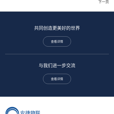
下一页
共同创造更美好的世界
查看详情
与我们进一步交流
查看详情