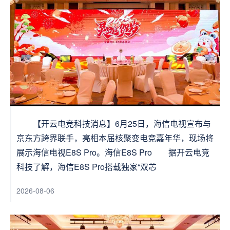
【开云电竞科技消息】6月25日，海信电视宣布与
京东方跨界联手，亮相本届核聚变电竞嘉年华，现场将
展示海信电视E8S Pro。海信E8S Pro 据开云电竞
科技了解，海信E8S Pro搭载独家“双芯
2026-08-06