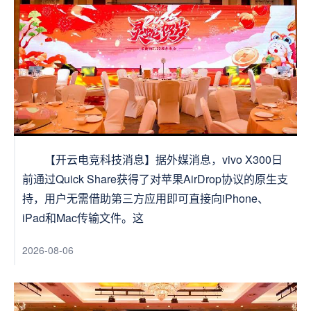
【开云电竞科技消息】据外媒消息，vivo X300日
前通过Quick Share获得了对苹果AirDrop协议的原生支
持，用户无需借助第三方应用即可直接向iPhone、
iPad和Mac传输文件。这
2026-08-06